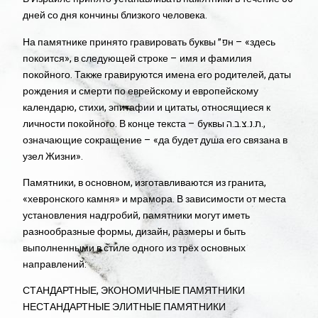
дней со дня кончины близкого человека.
На памятнике принято гравировать буквы פ״н – «здесь
покоится», в следующей строке – имя и фамилия
покойного. Также гравируются имена его родителей, даты
рождения и смерти по еврейскому и европейскому
календарю, стихи, эпитафии и цитаты, относящиеся к
личности покойного. В конце текста – буквы ת.נ.צ.ב.ה.,
означающие сокращение – «да будет душа его связана в
узел Жизни».
Памятники, в основном, изготавливаются из гранита,
«хевронского камня» и мрамора. В зависимости от места
установления надгробий, памятники могут иметь
разнообразные формы, дизайн, размеры и быть
выполненными в стиле одного из трёх основных
направлений:
СТАНДАРТНЫЕ, ЭКОНОМИЧНЫЕ ПАМЯТНИКИ
НЕСТАНДАРТНЫЕ ЭЛИТНЫЕ ПАМЯТНИКИ